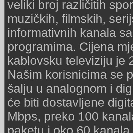
veliki broj različitih spo
muzičkih, filmskih, serij
informativnih kanala s
programima. Cijena mj
kablovsku televiziju j
Našim korisnicima se po
šalju u analognom i dig
će biti dostavljene digi
Mbps, preko 100 kanal
paketu i oko 60 kanal