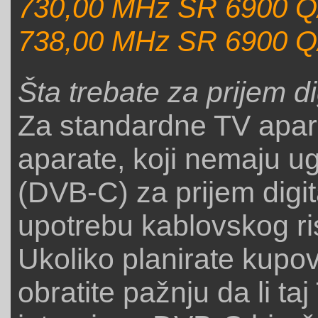
730,00 MHz SR 6900 Q
738,00 MHz SR 6900 Q
Šta trebate za prijem di
Za standardne TV apar
aparate, koji nemaju ug
(DVB-C) za prijem digit
upotrebu kablovskog ri
Ukoliko planirate kupo
obratite pažnju da li ta