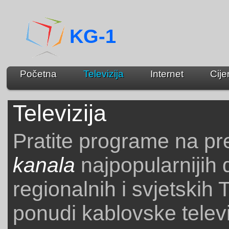
KG-1
Početna
Televizija
Internet
Cije
Televizija
Pratite programe na p
kanala
najpopularnijih
regionalnih i svjetskih
ponudi kablovske televi